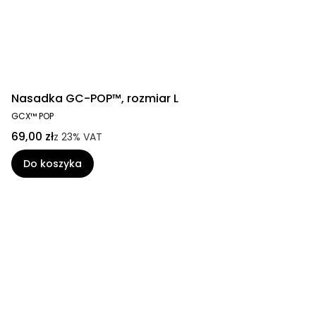
Nasadka GC-POP™, rozmiar L
GCX™ POP
69,00 zł
z
23%
VAT
Do koszyka