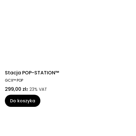
Stacja POP-STATION™
GCX™ POP
299,00 zł
z
23%
VAT
Do koszyka