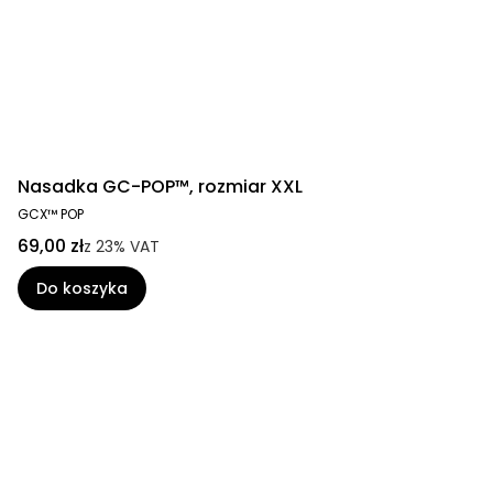
Nasadka GC-POP™, rozmiar XXL
GCX™ POP
69,00 zł
z
23%
VAT
Do koszyka