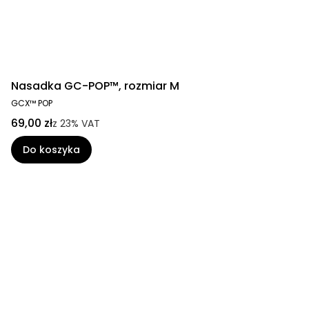
Nasadka GC-POP™, rozmiar M
GCX™ POP
69,00 zł
z
23%
VAT
Do koszyka