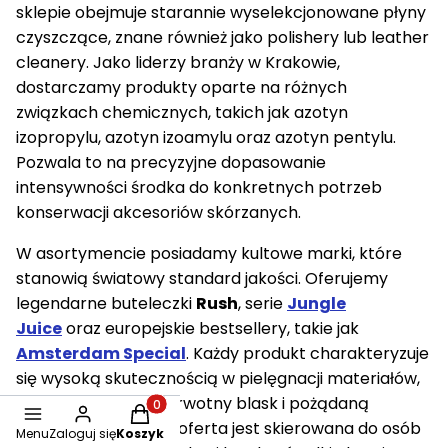
sklepie obejmuje starannie wyselekcjonowane płyny
czyszczące, znane również jako polishery lub leather
cleanery. Jako liderzy branży w Krakowie,
dostarczamy produkty oparte na różnych
związkach chemicznych, takich jak azotyn
izopropylu, azotyn izoamylu oraz azotyn pentylu.
Pozwala to na precyzyjne dopasowanie
intensywności środka do konkretnych potrzeb
konserwacji akcesoriów skórzanych.
W asortymencie posiadamy kultowe marki, które
stanowią światowy standard jakości. Oferujemy
legendarne buteleczki
Rush
, serie
Jungle
Juice
oraz europejskie bestsellery, takie jak
Amsterdam Special
. Każdy produkt charakteryzuje
się wysoką skutecznością w pielęgnacji materiałów,
przywracając im pierwotny blask i pożądaną
Produkty w koszyku: 0. Zobacz szczegóły
elastyczność. Nasza oferta jest skierowana do osób
Menu
Zaloguj się
Koszyk