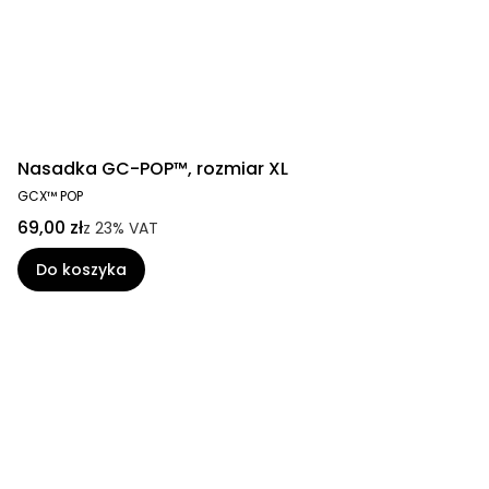
Nasadka GC-POP™, rozmiar XL
GCX™ POP
69,00 zł
z
23%
VAT
Do koszyka