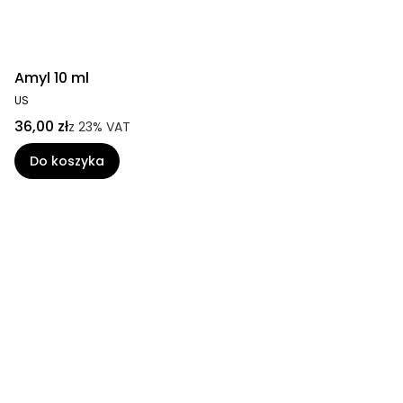
Amyl 10 ml
US
36,00 zł
z
23%
VAT
Do koszyka