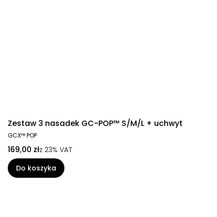
Zestaw 3 nasadek GC-POP™ S/M/L + uchwyt
GCX™ POP
169,00 zł
z
23%
VAT
Do koszyka