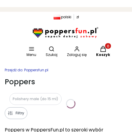
polski
zł
Otwórz wyszukiwarkę
Produkty w kosz
Menu
Szukaj
Zaloguj się
Koszyk
Przejdź do:
Poppersfun.pl
Poppers
Polishery małe (do 15 ml)
Filtry
Poppers w PoppersFun.pl to szeroki wybór