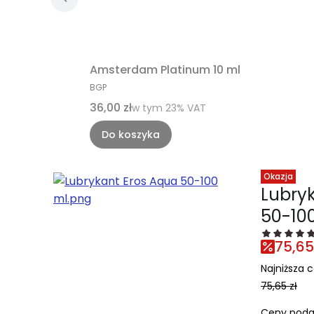
Amsterdam Platinum 10 ml
PRODUCENT
BGP
Cena brutto
36,00 zł
w tym %s VAT
w tym
23%
VAT
Do koszyka
Okazja
Lubry
50-10
75,65
Najniższa c
75,65 zł
Ceny poda