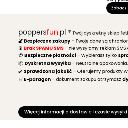
Zobacz 
poppers
fun
.pl ®
Twój dyskretny sklep fe
🔐
Bezpieczne zakupy
– Twoje dane są chronion
📵
Brak SPAMU SMS
- nie wysyłamy reklam SMS 
💳
Bezpieczne płatności
– Wybierasz tylko
spr
📦
Dyskretna wysyłka
– Neutralne opakowania,
✔️
Sprawdzona jakość
– Oferujemy produkty w
🛒
E-paragon
– dokument zakupu otrzymasz
dy
Więcej informacji o dostawie i czasie wysyłki