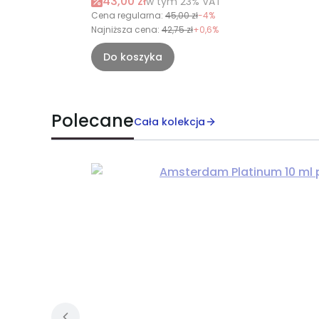
Cena promocyjna brutto
43,00 zł
w tym %s VAT
w tym
23%
VAT
Cena regularna:
45,00 zł
-4%
Najniższa cena:
42,75 zł
+0,6%
Do koszyka
Polecane
Cała kolekcja