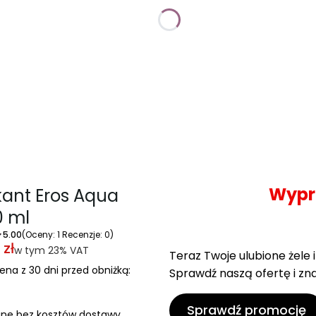
Wypr
kant Eros Aqua
0 ml
5.00
(Oceny: 1 Recenzje: 0)
 zł
w tym 23% VAT
w tym
23%
VAT
Teraz Twoje ulubione żele
ena z 30 dni przed obniżką:
Sprawdź naszą ofertę i zn
Sprawdź promocję
ne bez kosztów dostawy.