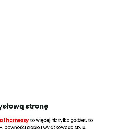
ysłową stronę
na
i
harnessy
to więcej niż tylko gadżet, to
y, pewności siebie i wyjątkowego stylu.