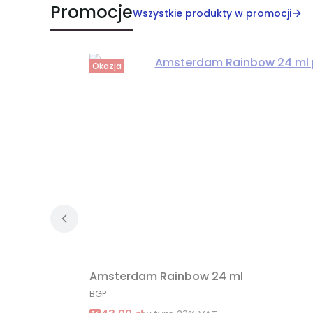
Promocje
Wszystkie produkty w promocji
Okazja
Amsterdam Rainbow 24 ml
PRODUCENT
BGP