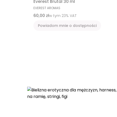
Everest Brutal 30 ml
PRODUCENT
EVEREST AROMAS
Cena brutto
60,00 zł
w tym %s VAT
w tym
23%
VAT
Powiadom mnie o dostępności