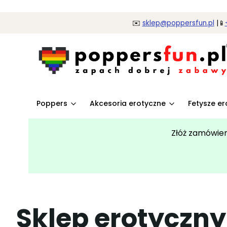
✉️
sklep@poppersfun.pl
|📱
Poppers
Akcesoria erotyczne
Fetysze e
Złóż zamówie
Sklep erotyczny