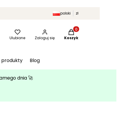
polski
zł
Produkty w koszyku: 0. Zobac
kaj
Ulubione
Zaloguj się
Koszyk
 produkty
Blog
samego dnia 🚀