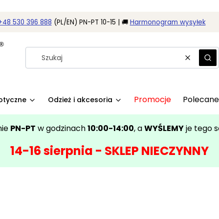
+48 530 396 888
(PL/EN) PN-PT 10-15 | 🚚
Harmonogram wysyłek
Wyczyść
Szu
Promocje
Polecane
rotyczne
Odzież i akcesoria
nie
PN-PT
w godzinach
10:00-14:00
, a
WYŚLEMY
je tego 
14-16 sierpnia - SKLEP NIECZYNNY