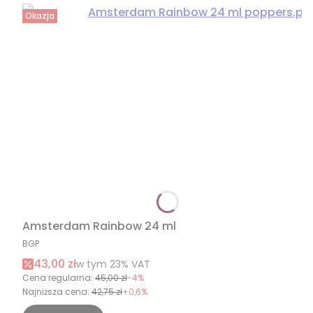
Okazja
Amsterdam Rainbow 24 ml
PRODUCENT
BGP
Cena promocyjna brutto
43,00 zł
w tym %s VAT
w tym
23%
VAT
Cena regularna:
45,00 zł
-4%
Najniższa cena:
42,75 zł
+0,6%