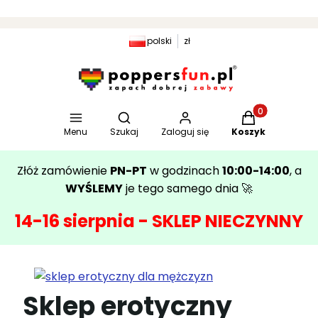
polski
zł
Otwórz wyszukiwarkę
Produkty w kosz
Menu
Szukaj
Zaloguj się
Koszyk
Złóż zamówienie
PN-PT
w godzinach
10:00-14:00
, a
WYŚLEMY
je tego samego dnia 🚀
14-16 sierpnia - SKLEP NIECZYNNY
Sklep erotyczny