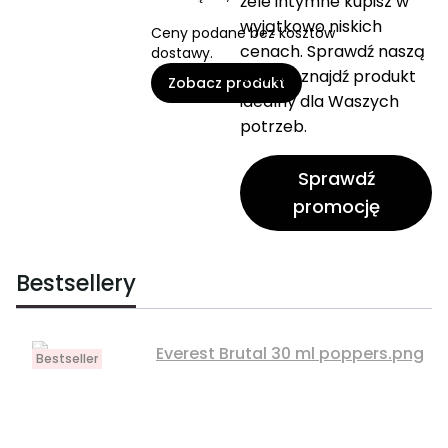
żele intymne kupisz w
wyjątkowo niskich
Ceny podane bez kosztów
cenach. Sprawdź naszą
dostawy.
ofertę i znajdź produkt
Zobacz produkt
idealny dla Waszych
potrzeb.
Sprawdź
promocję
Bestsellery
Bestseller