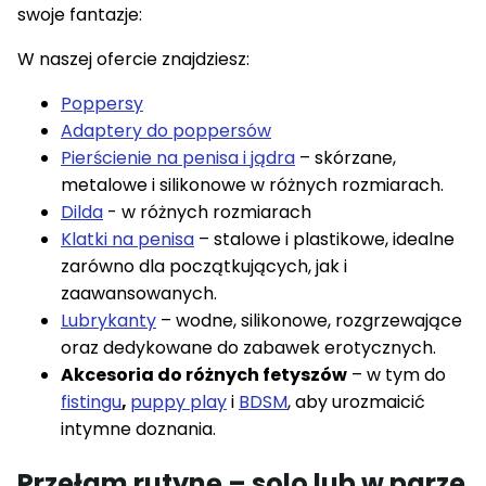
swoje fantazje:
W naszej ofercie znajdziesz:
Poppersy
Adaptery do poppersów
Pierścienie na penisa i jądra
– skórzane,
metalowe i silikonowe w różnych rozmiarach.
Dilda
- w różnych rozmiarach
Klatki na penisa
– stalowe i plastikowe, idealne
zarówno dla początkujących, jak i
zaawansowanych.
Lubrykanty
– wodne, silikonowe, rozgrzewające
oraz dedykowane do zabawek erotycznych.
Akcesoria do różnych fetyszów
– w tym do
fistingu
,
puppy play
i
BDSM
, aby urozmaicić
intymne doznania.
Przełam rutynę – solo lub w parze