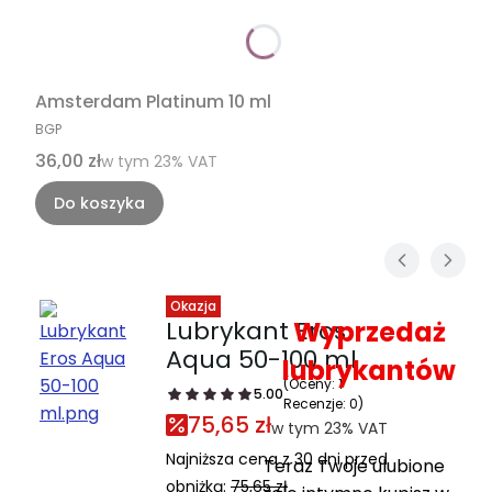
Amsterdam Platinum 10 ml
PRODUCENT
BGP
Cena brutto
36,00 zł
w tym %s VAT
w tym
23%
VAT
Do koszyka
Okazja
Lubrykant Eros
Wyprzedaż
Aqua 50-100 ml
lubrykantów
(Oceny: 1
5.00
Recenzje: 0)
75,65 zł
w tym 23% VAT
w tym
23%
VAT
Najniższa cena z 30 dni przed
Teraz Twoje ulubione
obniżką:
75,65 zł