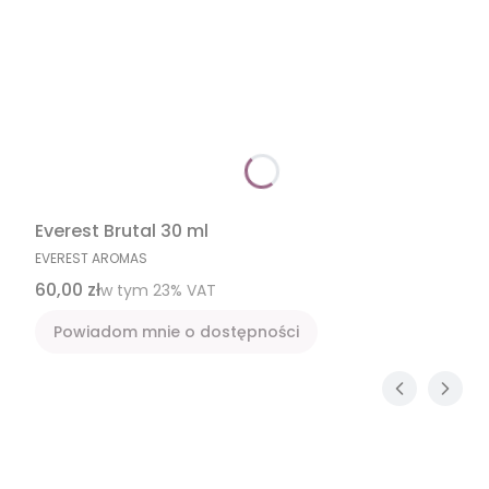
Everest Brutal 30 ml
PRODUCENT
EVEREST AROMAS
Cena brutto
60,00 zł
w tym %s VAT
w tym
23%
VAT
Powiadom mnie o dostępności