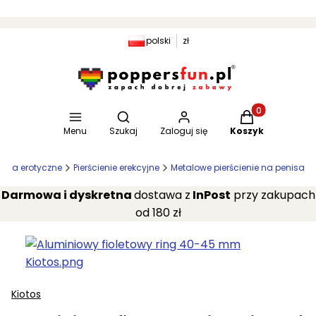
polski
zł
Otwórz wyszukiwarkę
Produkty w kosz
Menu
Szukaj
Zaloguj się
Koszyk
oria erotyczne
Pierścienie erekcyjne
Metalowe pierścienie na penisa
Darmowa i dyskretna
dostawa z
InPost
przy zakupach
od 180 zł
Kiotos