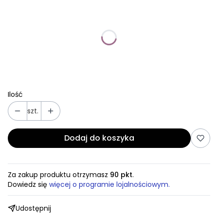
Poszczególne warianty mogą różnić się ceną
*
Średnica pierścienia
40 mm
45 mm
Ilość
szt.
Dodaj do koszyka
Za zakup produktu otrzymasz
90 pkt
.
Dowiedz się
więcej o programie lojalnościowym.
Udostępnij