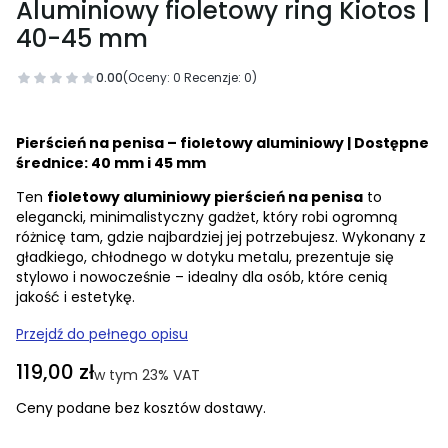
Aluminiowy fioletowy ring Kiotos |
40-45 mm
0.00
(Oceny: 0 Recenzje: 0)
Pierścień na penisa – fioletowy aluminiowy | Dostępne
średnice: 40 mm i 45 mm
Ten
fioletowy aluminiowy pierścień na penisa
to
elegancki, minimalistyczny gadżet, który robi ogromną
różnicę tam, gdzie najbardziej jej potrzebujesz. Wykonany z
gładkiego, chłodnego w dotyku metalu, prezentuje się
stylowo i nowocześnie – idealny dla osób, które cenią
jakość i estetykę.
Przejdź do pełnego opisu
Cena
119,00 zł
w tym 23% VAT
w tym
23%
VAT
Ceny podane bez kosztów dostawy.
Wybierz wariant produktu: