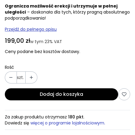
Ogranicza możliwość erekcji i utrzymuje w pełnej
uległości
– doskonała dla tych, którzy pragną absolutnego
podporządkowania!
Przejdź do pełnego opisu
Cena
199,00 zł
w tym 23% VAT
w tym
23%
VAT
Ceny podane bez kosztów dostawy.
Ilość
szt.
Dodaj do koszyka
Za zakup produktu otrzymasz
180 pkt
.
Dowiedz się
więcej o programie lojalnościowym.