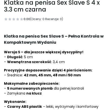
Klatka na penisa Sex Slave S 4 x
3.3 cm czarna
0.00
(Oceny: 0 Recenzje: 0)
Klatka na penisa Sex Slave S – Pełna Kontrola w
Kompaktowym Wydaniu
Wersja S – dla jeszcze większej dyscypliny!
–
Długość
: 5 cm
–
Wewnętrzna szerokość
: 3,4 cm
Precyzyjne dopasowanie dzięki 4 pierścieniom:
– Średnice:
42 mm, 45 mm, 48 mm i 50 mm
Maksymalne zabezpieczenie:
–
5 numerowanych plomb
dla pełnej kontroli
– Zamykana
na klucz
Wykonanie:
–
Czarny ABS plastik
– lekki, wytrzymały i komfortowy