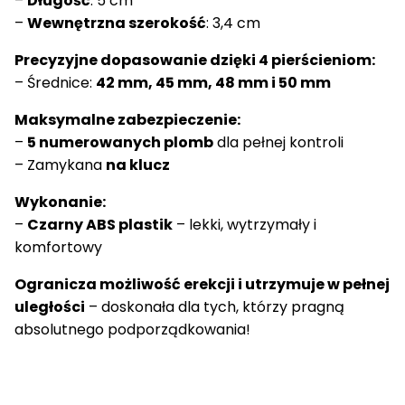
–
Długość
: 5 cm
–
Wewnętrzna szerokość
: 3,4 cm
Precyzyjne dopasowanie dzięki 4 pierścieniom:
– Średnice:
42 mm, 45 mm, 48 mm i 50 mm
Maksymalne zabezpieczenie:
–
5 numerowanych plomb
dla pełnej kontroli
– Zamykana
na klucz
Wykonanie:
–
Czarny ABS plastik
– lekki, wytrzymały i
komfortowy
Ogranicza możliwość erekcji i utrzymuje w pełnej
uległości
– doskonała dla tych, którzy pragną
absolutnego podporządkowania!