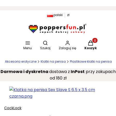
polski
zł
Otwórz wyszukiwarkę
Produkty w kosz
Menu
Szukaj
Zaloguj się
Koszyk
a
Akcesoria erotyczne
Klatki na penisa
Plastikowe klatki na penisa
Darmowa i dyskretna
dostawa z
InPost
przy zakupach
od 180 zł
CockLock