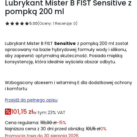
Lubrykant Mister B FIST Sensitive z
pompką 200 ml
5.00
(Oceny: 1 Recenzje: 0)
Lubrykant Mister B FIST
Sensitive
z pompką 200 ml został
opracowany na bazie hybrydowej formuły wody i silikonu,
aby zapewnić optymalną skuteczność. Posiada miękką
konsystencję, która idealnie wyściela obszar odbytu.
Wzbogacony aloesem i witaminą E dla dodatkowej ochrony
i komfortu
Przejdź do pełnego opisu
101,15 zł
w tym 23% VAT
w tym
23%
VAT
Cena regularna:
119,00 zł
-15%
Najniższa cena z 30 dni przed obniżką:
101,15 zł
0%
Promocja trwa do 30 sierpnia 2026