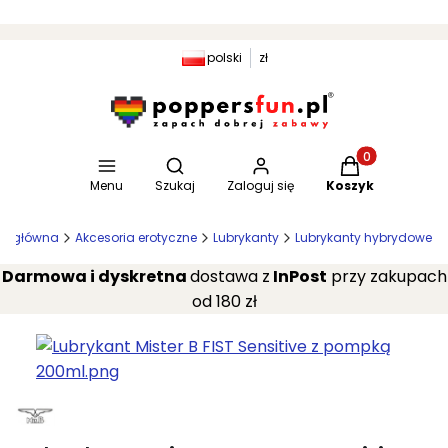
polski
zł
Otwórz wyszukiwarkę
Produkty w kosz
Menu
Szukaj
Zaloguj się
Koszyk
na główna
Akcesoria erotyczne
Lubrykanty
Lubrykanty hybrydowe
Darmowa i dyskretna
dostawa z
InPost
przy zakupach
od 180 zł