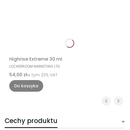
Highrise Extreme 30 ml
PRODUCENT
LOCKERROOM MARKETING LTD.
Cena brutto
54,00 zł
w tym %s VAT
w tym
23%
VAT
Do koszyka
Cechy produktu