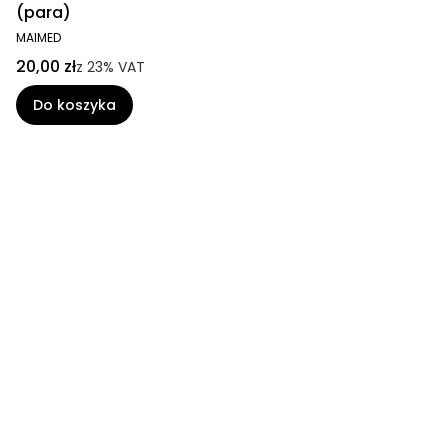
(para)
MAIMED
20,00 zł
z
23%
VAT
Do koszyka