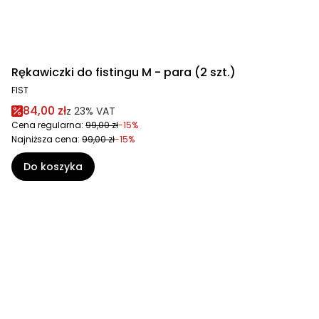
Rękawiczki do fistingu M - para (2 szt.)
FIST
84,00 zł
z
23%
VAT
Cena regularna:
99,00 zł
-15%
Najniższa cena:
99,00 zł
-15%
Do koszyka