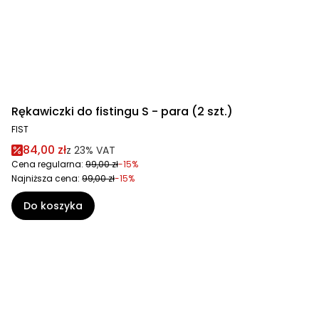
Rękawiczki do fistingu S - para (2 szt.)
FIST
84,00 zł
z
23%
VAT
Cena regularna:
99,00 zł
-15%
Najniższa cena:
99,00 zł
-15%
Do koszyka