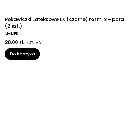
Rękawiczki Lateksowe LX (czarne) rozm. S - para
(2 szt.)
MAIMED
20,00 zł
z
23%
VAT
Do koszyka