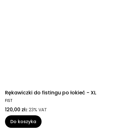
Rękawiczki do fistingu po łokieć - XL
FIST
120,00 zł
z
23%
VAT
Do koszyka