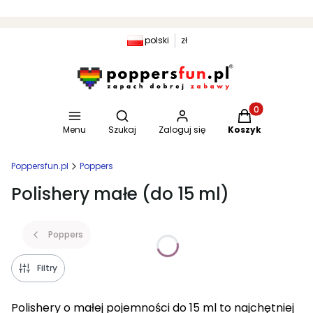
polski
zł
Otwórz wyszukiwarkę
Produkty w kosz
Menu
Szukaj
Zaloguj się
Koszyk
Poppersfun.pl
Poppers
Polishery małe (do 15 ml)
Poppers
Filtry
Polishery o małej pojemności do 15 ml to najchętniej