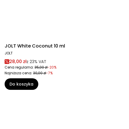
JOLT White Coconut 10 ml
JOLT
28,00 zł
z
23%
VAT
Cena regularna:
35,00 zł
-20%
Najniższa cena:
30,00 zł
-7%
Do koszyka