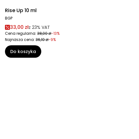
Rise Up 10 ml
BGP
33,00 zł
z
23%
VAT
Cena regularna:
38,00 zł
-13%
Najniższa cena:
36,10 zł
-9%
Do koszyka