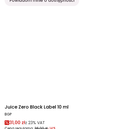
Powiadom mnie o dostępności
Juice Zero Black Label 10 ml
BGP
31,00 zł
z
23%
VAT
Cena regularna:
36,00 zł
-14%