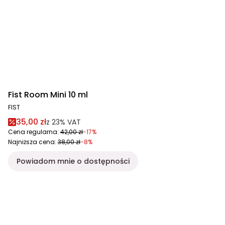
Fist Room Mini 10 ml
FIST
35,00 zł
z
23%
VAT
Cena regularna:
42,00 zł
-17%
Najniższa cena:
38,00 zł
-8%
Powiadom mnie o dostępności