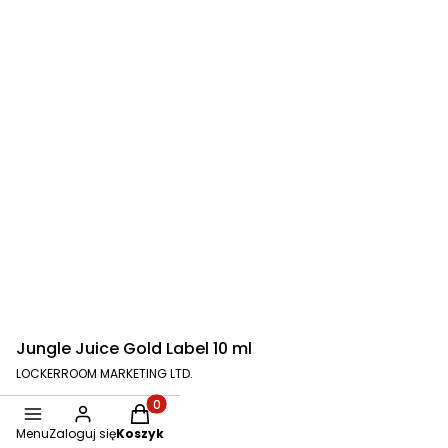
Jungle Juice Gold Label 10 ml
LOCKERROOM MARKETING LTD.
36,00 zł
z
23%
VAT
Produkty w koszyku: 0. Zobacz szczegóły
Menu
Zaloguj się
Koszyk
Do koszyka