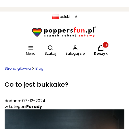
polski
zł
Otwórz wyszukiwarkę
Produkty w kosz
Menu
Szukaj
Zaloguj się
Koszyk
Strona główna
Blog
Co to jest bukkake?
dodano: 07-12-2024
w kategorii
Porady