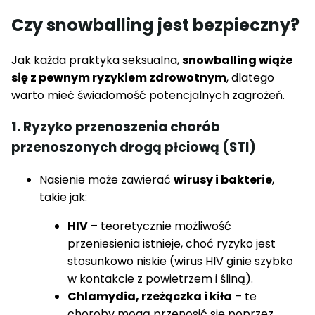
Czy snowballing jest bezpieczny?
Jak każda praktyka seksualna,
snowballing wiąże
się z pewnym ryzykiem zdrowotnym
, dlatego
warto mieć świadomość potencjalnych zagrożeń.
1. Ryzyko przenoszenia chorób
przenoszonych drogą płciową (STI)
Nasienie może zawierać
wirusy i bakterie
,
takie jak:
HIV
– teoretycznie możliwość
przeniesienia istnieje, choć ryzyko jest
stosunkowo niskie (wirus HIV ginie szybko
w kontakcie z powietrzem i śliną).
Chlamydia, rzeżączka i kiła
– te
choroby mogą przenosić się poprzez