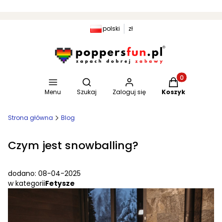
polski
zł
Otwórz wyszukiwarkę
Produkty w kosz
Menu
Szukaj
Zaloguj się
Koszyk
Strona główna
Blog
Czym jest snowballing?
dodano: 08-04-2025
w kategorii
Fetysze