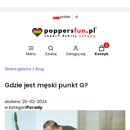
polski
zł
Otwórz wyszukiwarkę
Produkty w kosz
Menu
Szukaj
Zaloguj się
Koszyk
Strona główna
Blog
Gdzie jest męski punkt G?
dodano: 20-02-2024
w kategorii
Porady