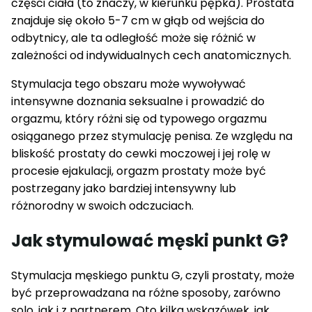
części ciała (to znaczy, w kierunku pępka). Prostata
znajduje się około 5-7 cm w głąb od wejścia do
odbytnicy, ale ta odległość może się różnić w
zależności od indywidualnych cech anatomicznych.
Stymulacja tego obszaru może wywoływać
intensywne doznania seksualne i prowadzić do
orgazmu, który różni się od typowego orgazmu
osiąganego przez stymulację penisa. Ze względu na
bliskość prostaty do cewki moczowej i jej rolę w
procesie ejakulacji, orgazm prostaty może być
postrzegany jako bardziej intensywny lub
różnorodny w swoich odczuciach.
Jak stymulować męski punkt G?
Stymulacja męskiego punktu G, czyli prostaty, może
być przeprowadzana na różne sposoby, zarówno
solo, jak i z partnerem. Oto kilka wskazówek, jak