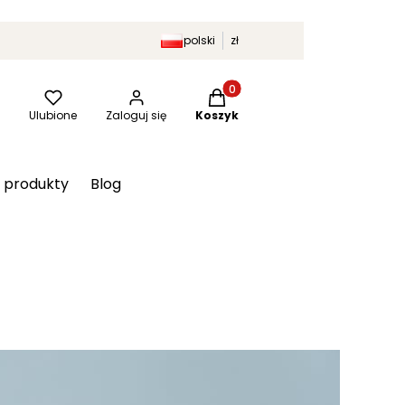
polski
zł
Produkty w koszyku: 0. Zobac
kaj
Ulubione
Zaloguj się
Koszyk
 produkty
Blog