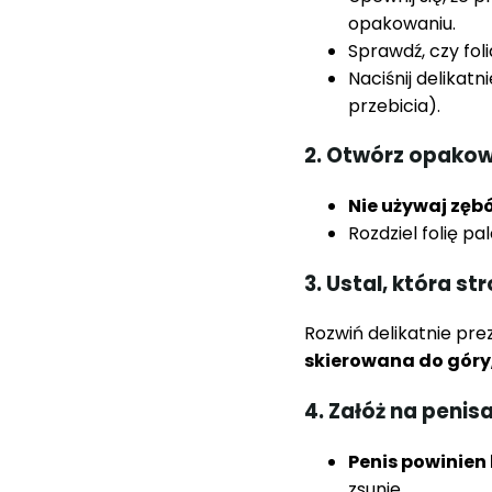
opakowaniu.
Sprawdź, czy foli
Naciśnij delikat
przebicia).
2. Otwórz opakow
Nie używaj zęb
Rozdziel folię 
3. Ustal, która st
Rozwiń delikatnie pr
skierowana do góry
4. Załóż na peni
Penis powinien
zsunie.