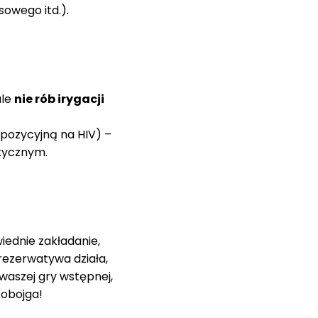
sowego itd.).
ale
nie rób irygacji
spozycyjną na HIV) –
tycznym.
iednie zakładanie,
prezerwatywa działa,
waszej gry wstępnej,
 obojga!