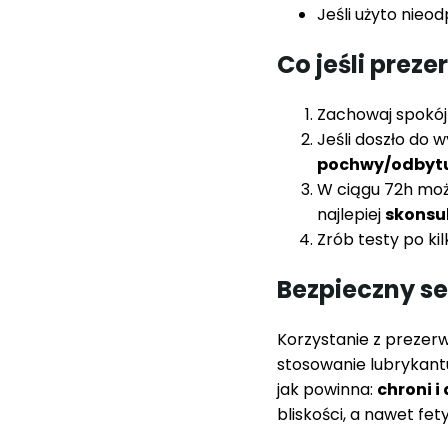
Jeśli użyto nieo
Co jeśli prez
Zachowaj spokój 
Jeśli doszło do 
pochwy/odbyt
W ciągu 72h moż
najlepiej
skonsul
Zrób testy po kil
Bezpieczny se
Korzystanie z prezerw
stosowanie lubrykantu
jak powinna:
chroni i
bliskości, a nawet fe