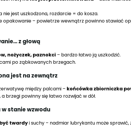
a nie jest uszkodzona, rozdarcie = do kosza.
nie opakowanie – powietrze wewnątrz powinno stawiać opó
anie… z głową
ów, nożyczek, paznokci
– bardzo łatwo ją uszkodzić.
palcami po ząbkowanych brzegach.
rona jest na zewnątrz
ezerwatywę między palcami –
końcówka zbiorniczka po
, a brzegi powinny się łatwo rozwijać w dół.
sa w stanie wzwodu
 być twardy
i suchy – nadmiar lubrykantu może sprawić,