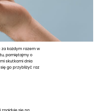
ać za każdym razem w
ktu, pamiętajmy o
mi skutkami dnia
ię go przybliżyć raz
 znajduje się na