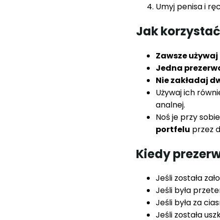
Umyj penisa i ręc
Jak korzystać
Zawsze używaj 
Jedna prezerwa
Nie zakładaj d
Używaj ich równi
analnej.
Noś je przy sobi
portfelu
przez d
Kiedy prezer
Jeśli została zał
Jeśli była prze
Jeśli była za cia
Jeśli została us