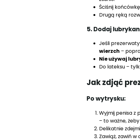
Ściśnij końcówkę
Drugą ręką rozwi
5. Dodaj lubrykant
Jeśli prezerwaty
wierzch
– popraw
Nie używaj lub
Do lateksu – tylk
Jak zdjąć pr
Po wytrysku:
Wyjmij penisa z
– to ważne, żeby
Delikatnie zdejm
Zawiąż, zawiń w 