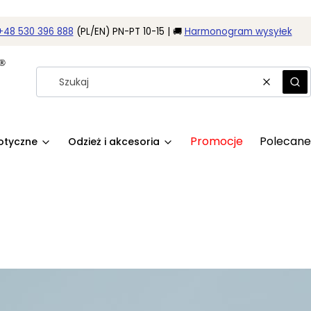
+48 530 396 888
(PL/EN) PN-PT 10-15 | 🚚
Harmonogram wysyłek
Wyczyść
Szu
Promocje
Polecane
rotyczne
Odzież i akcesoria