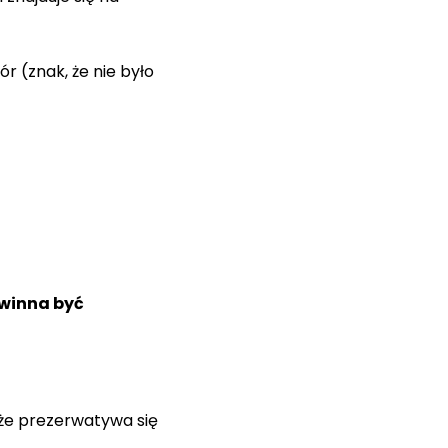
r (znak, że nie było
winna być
 że prezerwatywa się