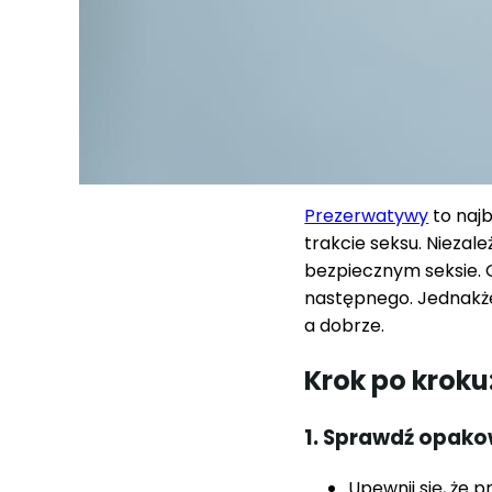
Prezerwatywy
to naj
trakcie seksu. Niezale
bezpiecznym seksie. 
następnego. Jednakże
a dobrze.
Krok po kroku
1. Sprawdź opak
Upewnij się, że