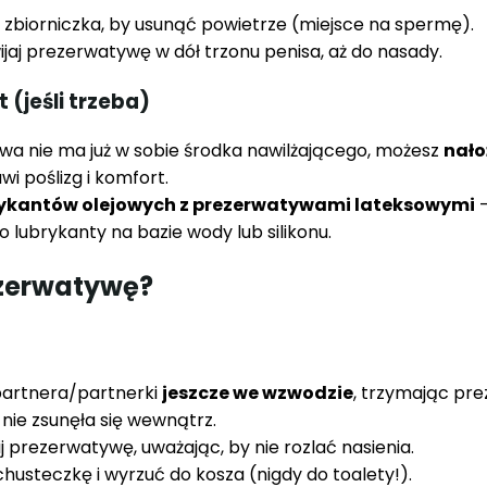
 zbiorniczka, by usunąć powietrze (miejsce na spermę).
jaj prezerwatywę w dół trzonu penisa, aż do nasady.
 (jeśli trzeba)
wa nie ma już w sobie środka nawilżającego, możesz
nało
i poślizg i komfort.
rykantów olejowych z prezerwatywami lateksowymi
–
o lubrykanty na bazie wody lub silikonu.
ezerwatywę?
 partnera/partnerki
jeszcze we wzwodzie
, trzymając pr
 nie zsunęła się wewnątrz.
ij prezerwatywę, uważając, by nie rozlać nasienia.
chusteczkę i wyrzuć do kosza (nigdy do toalety!).