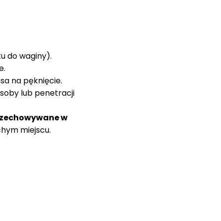
tu do waginy).
e.
sa na pęknięcie.
soby lub penetracji
rzechowywane w
chym miejscu.