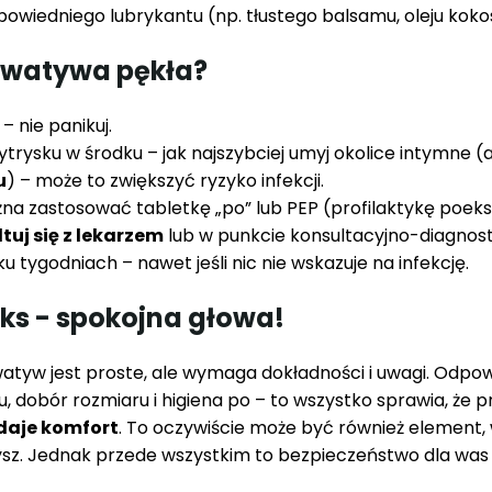
dpowiedniego lubrykantu (np. tłustego balsamu, oleju koko
erwatywa pękła?
– nie panikuj.
wytrysku w środku – jak najszybciej umyj okolice intymne (
u
) – może to zwiększyć ryzyko infekcji.
na zastosować tabletkę „po” lub PEP (profilaktykę poek
tuj się z lekarzem
lub w punkcie konsultacyjno-diagnos
ku tygodniach – nawet jeśli nic nie wskazuje na infekcję.
ks - spokojna głowa!
atyw jest proste, ale wymaga dokładności i uwagi. Odpow
, dobór rozmiaru i higiena po – to wszystko sprawia, że 
 daje komfort
. To oczywiście może być również element, 
tysz. Jednak przede wszystkim to bezpieczeństwo dla was