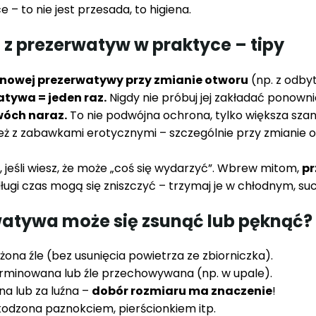
e – to nie jest przesada, to higiena.
 z prezerwatyw w praktyce – tipy
nowej prezerwatywy przy zmianie otworu
(np. z odby
tywa = jeden raz.
Nigdy nie próbuj jej zakładać ponowni
wóch naraz.
To nie podwójna ochrona, tylko większa szan
eż z zabawkami erotycznymi – szczególnie przy zmianie o
e, jeśli wiesz, że może „coś się wydarzyć”. Wbrew mitom,
p
ługi czas mogą się zniszczyć – trzymaj je w chłodnym, su
watywa może się zsunąć lub pęknąć?
ożona źle (bez usunięcia powietrza ze zbiorniczka).
terminowana lub źle przechowywana (np. w upale).
sna lub za luźna –
dobór rozmiaru ma znaczenie
!
zkodzona paznokciem, pierścionkiem itp.