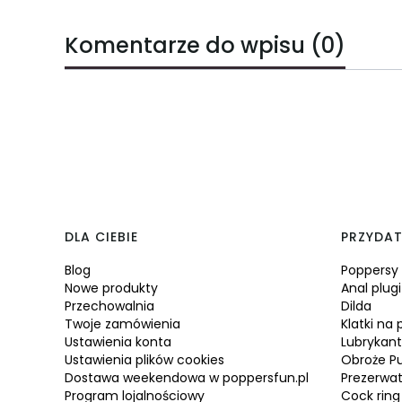
Komentarze do wpisu (0)
Linki w stopce
DLA CIEBIE
PRZYDAT
Blog
Poppersy
Nowe produkty
Anal plugi
Przechowalnia
Dilda
Twoje zamówienia
Klatki na 
Ustawienia konta
Lubrykan
Ustawienia plików cookies
Obroże P
Dostawa weekendowa w poppersfun.pl
Prezerwa
Program lojalnościowy
Cock ring