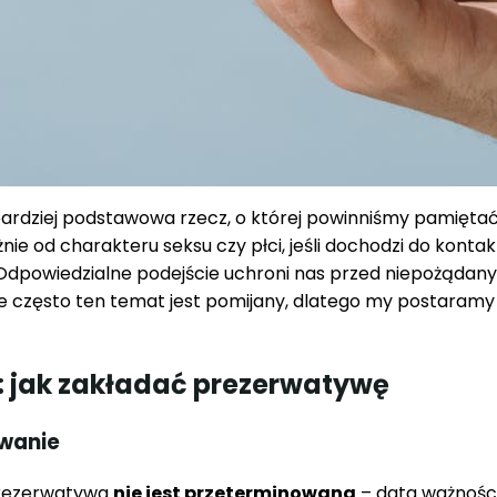
bardziej podstawowa rzecz, o której powinniśmy pamięt
żnie od charakteru seksu czy płci, jeśli dochodzi do konta
Odpowiedzialne podejście uchroni nas przed niepożądany
 często ten temat jest pomijany, dlatego my postaramy s
: jak zakładać prezerwatywę
owanie
 prezerwatywa
nie jest przeterminowana
– data ważności