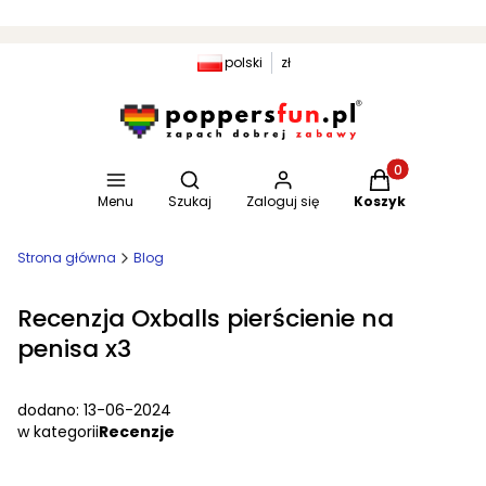
polski
zł
Otwórz wyszukiwarkę
Produkty w kosz
Menu
Szukaj
Zaloguj się
Koszyk
Strona główna
Blog
Recenzja Oxballs pierścienie na
penisa x3
dodano: 13-06-2024
w kategorii
Recenzje