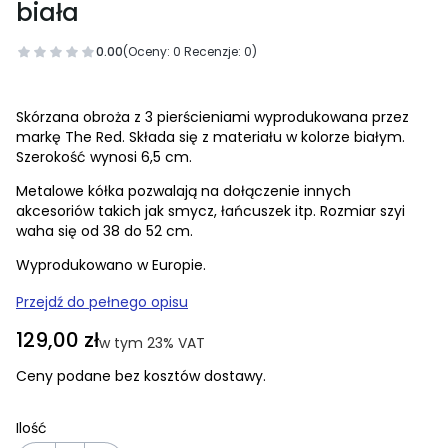
biała
0.00
(Oceny: 0 Recenzje: 0)
Skórzana obroża z 3 pierścieniami wyprodukowana przez
markę The Red. Składa się z materiału w kolorze białym.
Szerokość wynosi 6,5 cm.
Metalowe kółka pozwalają na dołączenie innych
akcesoriów takich jak smycz, łańcuszek itp. Rozmiar szyi
waha się od 38 do 52 cm.
Wyprodukowano w Europie.
Przejdź do pełnego opisu
Cena
129,00 zł
w tym 23% VAT
w tym
23%
VAT
Ceny podane bez kosztów dostawy.
Ilość