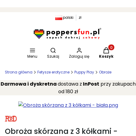
polski
zł
Otwórz wyszukiwarkę
Produkty w kosz
Menu
Szukaj
Zaloguj się
Koszyk
Strona główna
Fetysze erotyczne
Puppy Play
Obroże
Darmowa i dyskretna
dostawa z
InPost
przy zakupach
od 180 zł
Obroża skórzana z 3 kółkami -