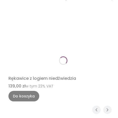
Rękawice z logiem niedźwiedzia
Cena brutto
139,00 zł
w tym %s VAT
w tym
23%
VAT
Do koszyka