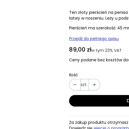
Ten złoty pierścień na penisa 
łatwy w noszeniu. Leży u pod
Pierścień ma szerokość 45 m
Przejdź do pełnego opisu
Cena
89,00 zł
w tym 23% VAT
w tym
23%
VAT
Ceny podane bez kosztów do
Ilość
szt.
Za zakup produktu otrzymas
Dowiedz się
więcej o program