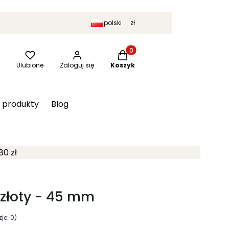
polski
zł
Produkty w koszyku: 0. Zobac
kaj
Ulubione
Zaloguj się
Koszyk
 produkty
Blog
80 zł
 złoty - 45 mm
je: 0)