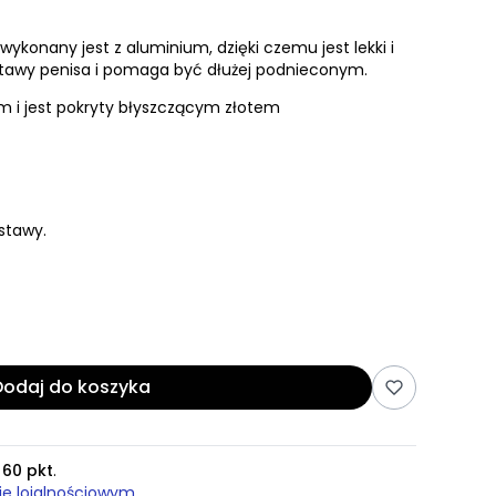
wykonany jest z aluminium, dzięki czemu jest lekki i
stawy penisa i pomaga być dłużej podnieconym.
m i jest pokryty błyszczącym złotem
stawy.
Dodaj do koszyka
z
60 pkt
.
ie lojalnościowym.