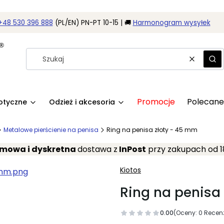
+48 530 396 888
(PL/EN) PN-PT 10-15 | 🚚
Harmonogram wysyłek
Wyczyść
Szu
Promocje
Polecane
rotyczne
Odzież i akcesoria
Metalowe pierścienie na penisa
Ring na penisa złoty - 45 mm
mowa i dyskretna
dostawa z
InPost
przy zakupach od 1
Kiotos
Ring na penisa
0.00
(Oceny: 0 Recenz