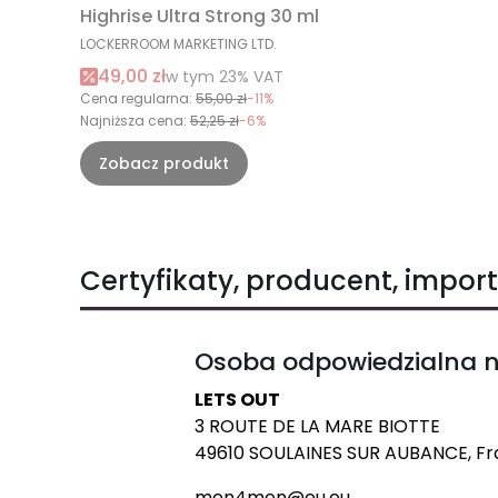
Highrise Ultra Strong 30 ml
PRODUCENT
LOCKERROOM MARKETING LTD.
Cena promocyjna brutto
49,00 zł
w tym %s VAT
w tym
23%
VAT
Cena regularna:
55,00 zł
-11%
Najniższa cena:
52,25 zł
-6%
Zobacz produkt
Certyfikaty, producent, import
Osoba odpowiedzialna n
LETS OUT
3 ROUTE DE LA MARE BIOTTE
49610 SOULAINES SUR AUBANCE, Fr
men4men@eu.eu