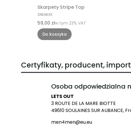
Skarpety Stripe Top
PRODUCENT
SNEAKXX
Cena brutto
59,00 zł
w tym %s VAT
w tym
23%
VAT
Do koszyka
Certyfikaty, producent, import
Osoba odpowiedzialna n
LETS OUT
3 ROUTE DE LA MARE BIOTTE
49610 SOULAINES SUR AUBANCE, Fr
men4men@eu.eu