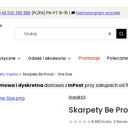
+48 530 396 888
(PL/EN) PN-PT 10-15 | 🚚
Harmonogram wysyłek
Wyczyść
Szu
Promocje
Polecane
rotyczne
Odzież i akcesoria
ety męskie
Skarpety Be Proud - One Size
mowa i dyskretna
dostawa z
InPost
przy zakupach od 1
SneakXX
Skarpety Be Pro
0.00
(Oceny: 0 Recenz