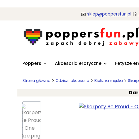
✉️
sklep@poppersfun.pl
|📱
Poppers
Akcesoria erotyczne
Fetysze e
Strona główna
Odzież i akcesoria
Bielizna męska
Skarp
Dar