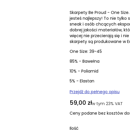
Skarpety Be Proud - One Size
jesteś najlepszy! To nie tylko
sneak i osób chcących ekspo
dobrej jakości materiałów, k
więcej nie przecierają się i n
skarpety są produkowane w Eu
One Size: 39-45
85% - Bawełna
10% - Poliamid
5% - Elastan
Przejdź do pełnego opisu
Cena
59,00 zł
w tym 23% VAT
w tym
23%
VAT
Ceny podane bez kosztów do
Ilość