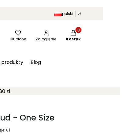
polski
zł
Produkty w koszyku: 0. Zobac
kaj
Ulubione
Zaloguj się
Koszyk
 produkty
Blog
80 zł
ud - One Size
je: 0)