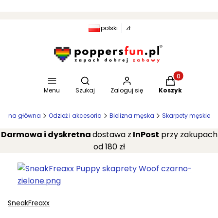
polski
zł
Otwórz wyszukiwarkę
Produkty w kosz
Menu
Szukaj
Zaloguj się
Koszyk
trona główna
Odzież i akcesoria
Bielizna męska
Skarpety męskie
Darmowa i dyskretna
dostawa z
InPost
przy zakupach
od 180 zł
SneakFreaxx