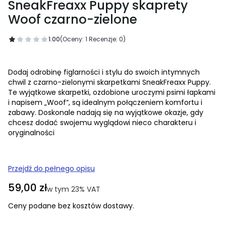
SneakFreaxx Puppy skaprety
Woof czarno-zielone
1.00
(Oceny: 1 Recenzje: 0)
Dodaj odrobinę figlarności i stylu do swoich intymnych
chwil z czarno-zielonymi skarpetkami SneakFreaxx Puppy.
Te wyjątkowe skarpetki, ozdobione uroczymi psimi łapkami
i napisem „Woof”, są idealnym połączeniem komfortu i
zabawy. Doskonale nadają się na wyjątkowe okazje, gdy
chcesz dodać swojemu wyglądowi nieco charakteru i
oryginalności
Przejdź do pełnego opisu
Cena
59,00 zł
w tym 23% VAT
w tym
23%
VAT
Ceny podane bez kosztów dostawy.