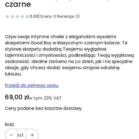
czarne
0.00
(Oceny: 0 Recenzje: 0)
Ożyw swoje intymne chwile z eleganckimi wysokimi
skarpetami Good Boy w klasycznym czarnym kolorze. Te
stylowe skarpety dodadzą Twojemu wyglądowi
tajemniczości i zmysłowości, podkreślając Twoją wyjątkową
osobowość. Idealne zarówno na co dzień, jak i na specjalne
okazje, gdy chcesz dodać swojemu strojowi odrobinę
luksusu.
Przejdź do pełnego opisu
Cena
69,00 zł
w tym 23% VAT
w tym
23%
VAT
Ceny podane bez kosztów dostawy.
Ilość
szt.