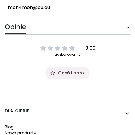
men4men@eu.eu
Opinie
0.00
Liczba ocen: 0
Oceń i opisz
Linki w stopce
DLA CIEBIE
Blog
Nowe produkty