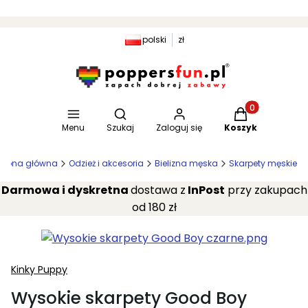
polski
zł
Otwórz wyszukiwarkę
Produkty w kosz
Menu
Szukaj
Zaloguj się
Koszyk
trona główna
Odzież i akcesoria
Bielizna męska
Skarpety męskie
Darmowa i dyskretna
dostawa z
InPost
przy zakupach
od 180 zł
Kinky Puppy
Wysokie skarpety Good Boy