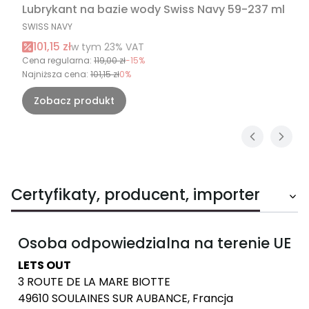
Lubrykant na bazie wody Swiss Navy 59-237 ml
PRODUCENT
SWISS NAVY
Cena promocyjna brutto
101,15 zł
w tym %s VAT
w tym
23%
VAT
Cena regularna:
119,00 zł
-15%
Najniższa cena:
101,15 zł
0%
Zobacz produkt
Certyfikaty, producent, importer
Osoba odpowiedzialna na terenie UE
LETS OUT
3 ROUTE DE LA MARE BIOTTE
49610 SOULAINES SUR AUBANCE, Francja