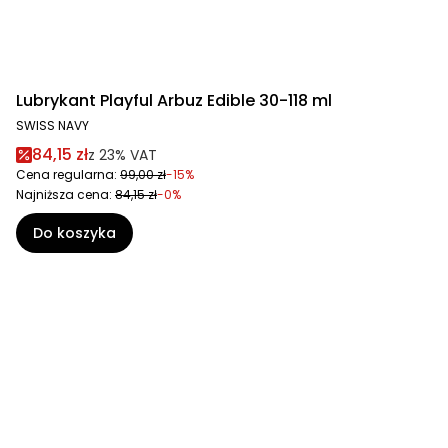
Lubrykant Playful Arbuz Edible 30-118 ml
SWISS NAVY
84,15 zł
z
23%
VAT
Cena regularna:
99,00 zł
-15%
Najniższa cena:
84,15 zł
-0%
Do koszyka