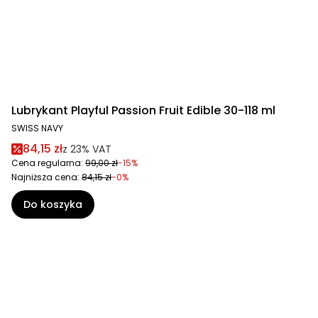
Lubrykant Playful Passion Fruit Edible 30-118 ml
SWISS NAVY
84,15 zł
z
23%
VAT
Cena regularna:
99,00 zł
-15%
Najniższa cena:
84,15 zł
-0%
Do koszyka