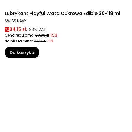
Lubrykant Playful Wata Cukrowa Edible 30-118 ml
SWISS NAVY
84,15 zł
z
23%
VAT
Cena regularna:
99,00 zł
-15%
Najniższa cena:
84,15 zł
-0%
Do koszyka