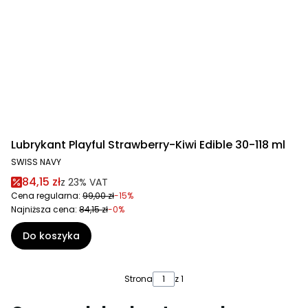
Lubrykant Playful Strawberry-Kiwi Edible 30-118 ml
SWISS NAVY
84,15 zł
z
23%
VAT
Cena regularna:
99,00 zł
-15%
Najniższa cena:
84,15 zł
-0%
Do koszyka
Strona
z 1