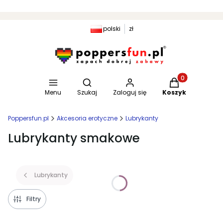
polski
zł
Otwórz wyszukiwarkę
Produkty w kosz
Menu
Szukaj
Zaloguj się
Koszyk
Poppersfun.pl
Akcesoria erotyczne
Lubrykanty
Lubrykanty smakowe
Lubrykanty
Filtry