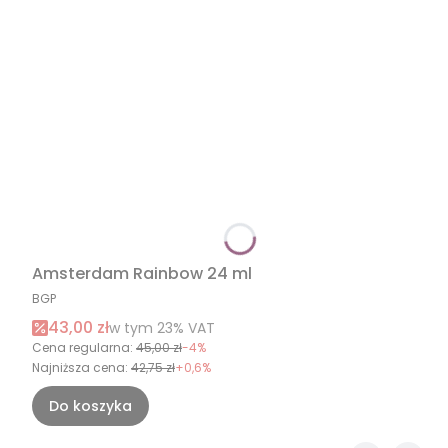
Amsterdam Rainbow 24 ml
PRODUCENT
BGP
Cena promocyjna brutto
43,00 zł
w tym %s VAT
w tym
23%
VAT
Cena regularna:
45,00 zł
-4%
Najniższa cena:
42,75 zł
+0,6%
Do koszyka