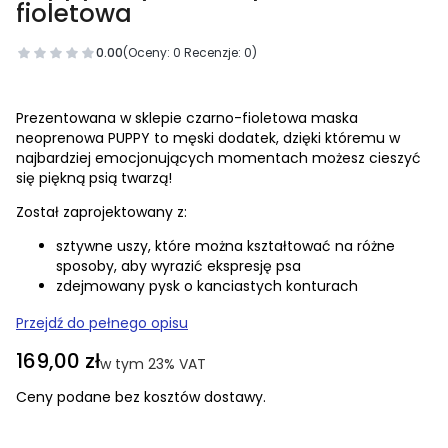
fioletowa
0.00
(Oceny: 0 Recenzje: 0)
Prezentowana w sklepie czarno-fioletowa maska
neoprenowa PUPPY to męski dodatek, dzięki któremu w
najbardziej emocjonujących momentach możesz cieszyć
się piękną psią twarzą!
Został zaprojektowany z:
sztywne uszy, które można kształtować na różne
sposoby, aby wyrazić ekspresję psa
zdejmowany pysk o kanciastych konturach
Przejdź do pełnego opisu
Cena
169,00 zł
w tym 23% VAT
w tym
23%
VAT
Ceny podane bez kosztów dostawy.