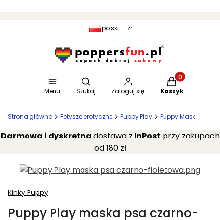
polski
zł
Otwórz wyszukiwarkę
Produkty w kosz
Menu
Szukaj
Zaloguj się
Koszyk
Strona główna
Fetysze erotyczne
Puppy Play
Puppy Mask
Darmowa i dyskretna
dostawa z
InPost
przy zakupach
od 180 zł
Kinky Puppy
Puppy Play maska psa czarno-