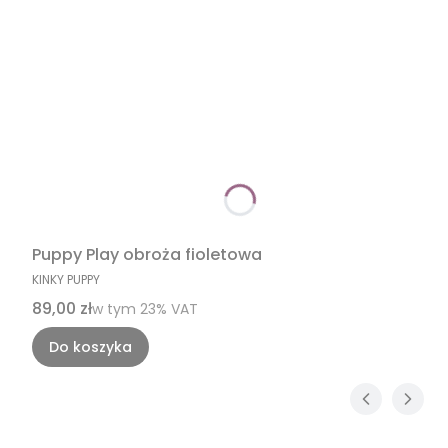
Puppy Play obroża fioletowa
PRODUCENT
KINKY PUPPY
Cena brutto
89,00 zł
w tym %s VAT
w tym
23%
VAT
Do koszyka