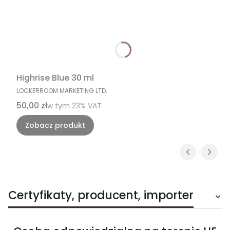
Highrise Blue 30 ml
PRODUCENT
LOCKERROOM MARKETING LTD.
Cena brutto
50,00 zł
w tym %s VAT
w tym
23%
VAT
Zobacz produkt
Certyfikaty, producent, importer