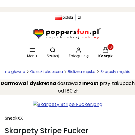
polski
zł
Otwórz wyszukiwarkę
Produkty w kosz
Menu
Szukaj
Zaloguj się
Koszyk
trona główna
Odzież i akcesoria
Bielizna męska
Skarpety męskie
Darmowa i dyskretna
dostawa z
InPost
przy zakupach
od 180 zł
SneakXX
Skarpety Stripe Fucker