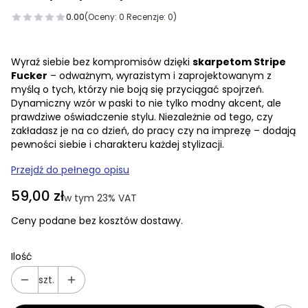
0.00
(Oceny: 0 Recenzje: 0)
Wyraź siebie bez kompromisów dzięki
skarpetom Stripe
Fucker
– odważnym, wyrazistym i zaprojektowanym z
myślą o tych, którzy nie boją się przyciągać spojrzeń.
Dynamiczny wzór w paski to nie tylko modny akcent, ale
prawdziwe oświadczenie stylu. Niezależnie od tego, czy
zakładasz je na co dzień, do pracy czy na imprezę – dodają
pewności siebie i charakteru każdej stylizacji.
Przejdź do pełnego opisu
Cena
59,00 zł
w tym 23% VAT
w tym
23%
VAT
Ceny podane bez kosztów dostawy.
Ilość
szt.