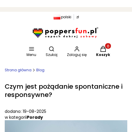
polski
zł
Otwórz wyszukiwarkę
Produkty w kosz
Menu
Szukaj
Zaloguj się
Koszyk
Strona główna
Blog
Czym jest pożądanie spontaniczne i
responsywne?
dodano: 19-08-2025
w kategorii
Porady