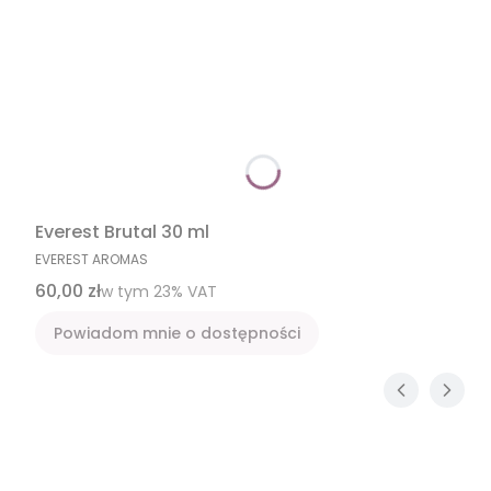
Everest Brutal 30 ml
PRODUCENT
EVEREST AROMAS
Cena brutto
60,00 zł
w tym %s VAT
w tym
23%
VAT
Powiadom mnie o dostępności