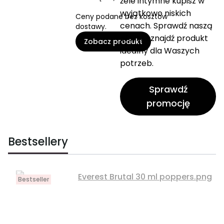
żele intymne kupisz w
wyjątkowo niskich
Ceny podane bez kosztów
cenach. Sprawdź naszą
dostawy.
ofertę i znajdź produkt
Zobacz produkt
idealny dla Waszych
potrzeb.
Sprawdź
promocję
Bestsellery
Bestseller