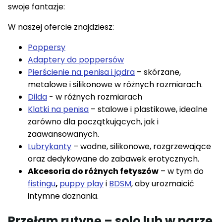
swoje fantazje:
W naszej ofercie znajdziesz:
Poppersy
Adaptery do poppersów
Pierścienie na penisa i jądra
– skórzane,
metalowe i silikonowe w różnych rozmiarach.
Dilda
- w różnych rozmiarach
Klatki na penisa
– stalowe i plastikowe, idealne
zarówno dla początkujących, jak i
zaawansowanych.
Lubrykanty
– wodne, silikonowe, rozgrzewające
oraz dedykowane do zabawek erotycznych.
Akcesoria do różnych fetyszów
– w tym do
fistingu
,
puppy play
i
BDSM
, aby urozmaicić
intymne doznania.
Przełam rutynę – solo lub w parze