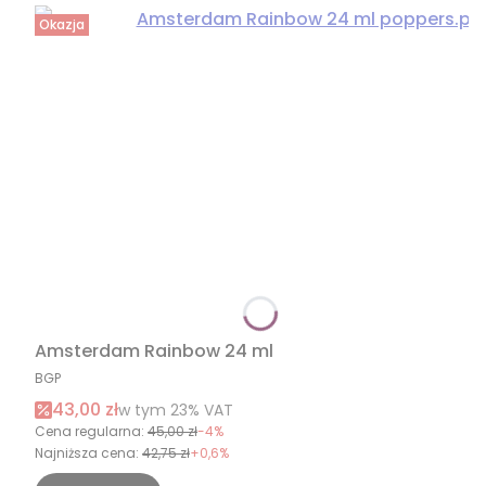
Okazja
Amsterdam Rainbow 24 ml
PRODUCENT
BGP
Cena promocyjna brutto
43,00 zł
w tym %s VAT
w tym
23%
VAT
Cena regularna:
45,00 zł
-4%
Najniższa cena:
42,75 zł
+0,6%