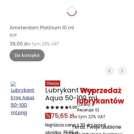
Amsterdam Platinum 10 ml
PRODUCENT
BGP
Cena brutto
36,00 zł
w tym %s VAT
w tym
23%
VAT
Do koszyka
Okazja
Lubrykant Eros
Wyprzedaż
Aqua 50-100 ml
lubrykantów
(Oceny: 1
5.00
Recenzje: 0)
75,65 zł
w tym 23% VAT
w tym
23%
VAT
Najniższa cena z 30 dni przed
Teraz Twoje ulubione
obniżką:
75,65 zł