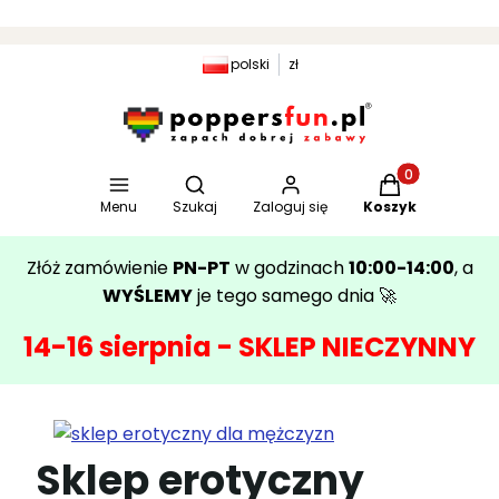
polski
zł
Otwórz wyszukiwarkę
Produkty w kosz
Menu
Szukaj
Zaloguj się
Koszyk
Złóż zamówienie
PN-PT
w godzinach
10:00-14:00
, a
WYŚLEMY
je tego samego dnia 🚀
14-16 sierpnia - SKLEP NIECZYNNY
Sklep erotyczny