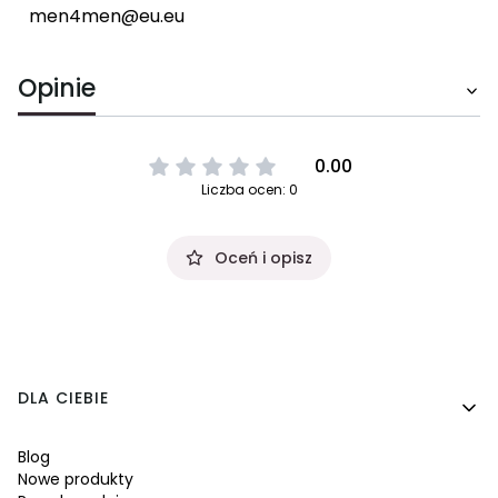
men4men@eu.eu
Opinie
0.00
Liczba ocen: 0
Oceń i opisz
Linki w stopce
DLA CIEBIE
Blog
Nowe produkty