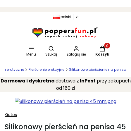
polski
zł
Otwórz wyszukiwarkę
Produkty w kosz
Menu
Szukaj
Zaloguj się
Koszyk
ria erotyczne
Pierścienie erekcyjne
Silikonowe pierścienie na penisa
Darmowa i dyskretna
dostawa z
InPost
przy zakupach
od 180 zł
Kiotos
Silikonowy pierścień na penisa 45