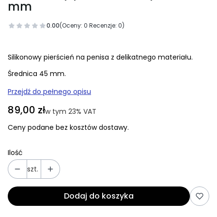
mm
0.00
(Oceny: 0 Recenzje: 0)
Silikonowy pierścień na penisa z delikatnego materiału.
Średnica 45 mm.
Przejdź do pełnego opisu
Cena
89,00 zł
w tym 23% VAT
w tym
23%
VAT
Ceny podane bez kosztów dostawy.
Ilość
szt.
Dodaj do koszyka