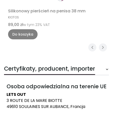
Silikonowy pierścień na penisa 38 mm
PRODUCENT
KIOTOS
Cena brutto
89,00 zł
w tym %s VAT
w tym
23%
VAT
Do koszyka
Certyfikaty, producent, importer
Osoba odpowiedzialna na terenie UE
LETS OUT
3 ROUTE DE LA MARE BIOTTE
49610 SOULAINES SUR AUBANCE, Francja